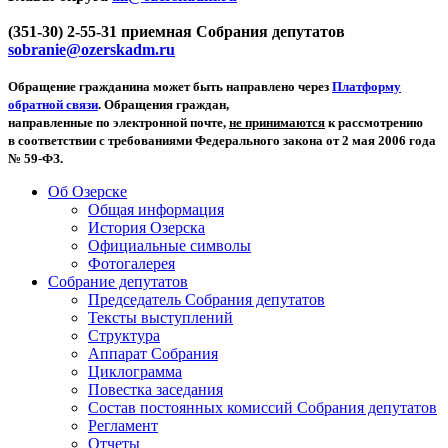
(351-30) 2-55-31 приемная Собрания депутатов
sobranie@ozerskadm.ru
Обращение гражданина может быть направлено через
Платформу
обратной связи
. Обращения граждан,
направленные по электронной почте,
не принимаются
к рассмотрению
в соответствии с требованиями Федерального закона от 2 мая 2006 года
№ 59-ФЗ.
Об Озерске
Общая информация
История Озерска
Официальные символы
Фотогалерея
Собрание депутатов
Председатель Собрания депутатов
Тексты выступлений
Структура
Аппарат Собрания
Циклограмма
Повестка заседания
Состав постоянных комиссий Собрания депутатов
Регламент
Отчеты