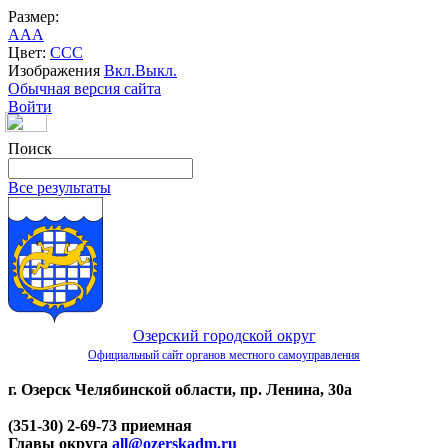
Размер:
A
A
A
Цвет:
C
C
C
Изображения
Вкл.
Выкл.
Обычная версия сайта
Войти
Поиск
Все результаты
Озерский городской округ
Официальный сайт органов местного самоуправления
г. Озерск Челябинской области, пр. Ленина, 30а
(351-30) 2-69-73 приемная
Главы округа
all@ozerskadm.ru