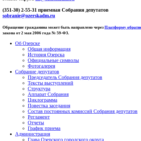
(351-30) 2-55-31 приемная Собрания депутатов
sobranie@ozerskadm.ru
Обращение гражданина может быть направлено через
Платформу обратно
закона от 2 мая 2006 года № 59-ФЗ.
Об Озерске
Общая информация
История Озерска
Официальные символы
Фотогалерея
Собрание депутатов
Председатель Собрания депутатов
Тексты выступлений
Структура
Аппарат Собрания
Циклограмма
Повестка заседания
Состав постоянных комиссий Собрания депутатов
Регламент
Отчеты
График приема
Администрация
Глава Озерского городского округа