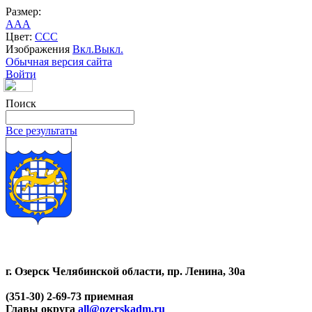
Размер:
A
A
A
Цвет:
C
C
C
Изображения
Вкл.
Выкл.
Обычная версия сайта
Войти
Поиск
Все результаты
г. Озерск Челябинской области, пр. Ленина, 30а
(351-30) 2-69-73 приемная
Главы округа
all@ozerskadm.ru