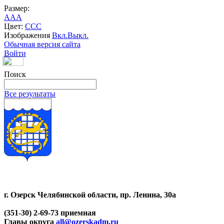
Размер:
A
A
A
Цвет:
C
C
C
Изображения
Вкл.
Выкл.
Обычная версия сайта
Войти
Поиск
Все результаты
г. Озерск Челябинской области, пр. Ленина, 30а
(351-30) 2-69-73 приемная
Главы округа
all@ozerskadm.ru