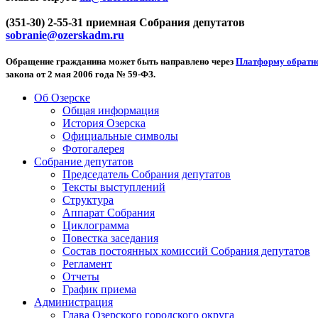
(351-30) 2-55-31 приемная Собрания депутатов
sobranie@ozerskadm.ru
Обращение гражданина может быть направлено через
Платформу обратно
закона от 2 мая 2006 года № 59-ФЗ.
Об Озерске
Общая информация
История Озерска
Официальные символы
Фотогалерея
Собрание депутатов
Председатель Собрания депутатов
Тексты выступлений
Структура
Аппарат Собрания
Циклограмма
Повестка заседания
Состав постоянных комиссий Собрания депутатов
Регламент
Отчеты
График приема
Администрация
Глава Озерского городского округа