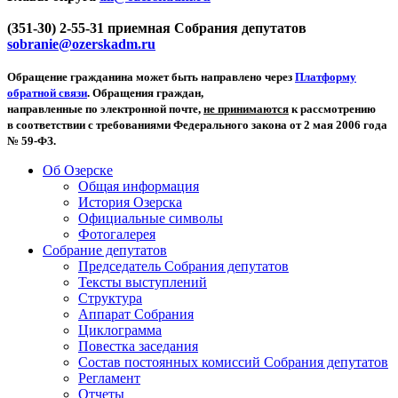
(351-30) 2-55-31 приемная Собрания депутатов
sobranie@ozerskadm.ru
Обращение гражданина может быть направлено через
Платформу
обратной связи
. Обращения граждан,
направленные по электронной почте,
не принимаются
к рассмотрению
в соответствии с требованиями Федерального закона от 2 мая 2006 года
№ 59-ФЗ.
Об Озерске
Общая информация
История Озерска
Официальные символы
Фотогалерея
Собрание депутатов
Председатель Собрания депутатов
Тексты выступлений
Структура
Аппарат Собрания
Циклограмма
Повестка заседания
Состав постоянных комиссий Собрания депутатов
Регламент
Отчеты