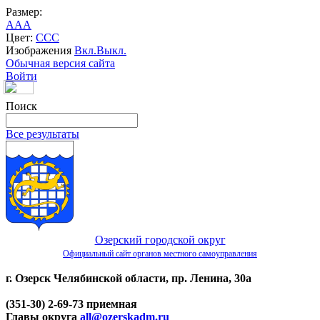
Размер:
A
A
A
Цвет:
C
C
C
Изображения
Вкл.
Выкл.
Обычная версия сайта
Войти
Поиск
Все результаты
Озерский городской округ
Официальный сайт органов местного самоуправления
г. Озерск Челябинской области, пр. Ленина, 30а
(351-30) 2-69-73 приемная
Главы округа
all@ozerskadm.ru