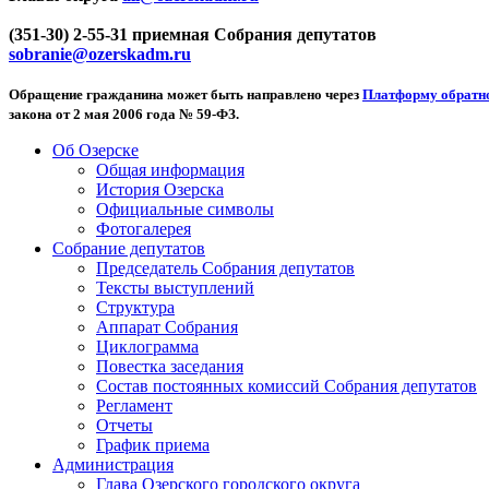
(351-30) 2-55-31 приемная Собрания депутатов
sobranie@ozerskadm.ru
Обращение гражданина может быть направлено через
Платформу обратно
закона от 2 мая 2006 года № 59-ФЗ.
Об Озерске
Общая информация
История Озерска
Официальные символы
Фотогалерея
Собрание депутатов
Председатель Собрания депутатов
Тексты выступлений
Структура
Аппарат Собрания
Циклограмма
Повестка заседания
Состав постоянных комиссий Собрания депутатов
Регламент
Отчеты
График приема
Администрация
Глава Озерского городского округа