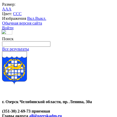
Размер:
A
A
A
Цвет:
C
C
C
Изображения
Вкл.
Выкл.
Обычная версия сайта
Войти
Поиск
Все результаты
г. Озерск Челябинской области, пр. Ленина, 30а
(351-30) 2-69-73 приемная
Главы округа
all@ozerskadm.ru