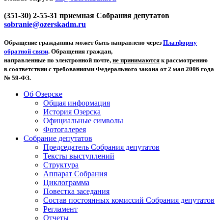
(351-30) 2-55-31 приемная Собрания депутатов
sobranie@ozerskadm.ru
Обращение гражданина может быть направлено через
Платформу
обратной связи
. Обращения граждан,
направленные по электронной почте,
не принимаются
к рассмотрению
в соответствии с требованиями Федерального закона от 2 мая 2006 года
№ 59-ФЗ.
Об Озерске
Общая информация
История Озерска
Официальные символы
Фотогалерея
Собрание депутатов
Председатель Собрания депутатов
Тексты выступлений
Структура
Аппарат Собрания
Циклограмма
Повестка заседания
Состав постоянных комиссий Собрания депутатов
Регламент
Отчеты