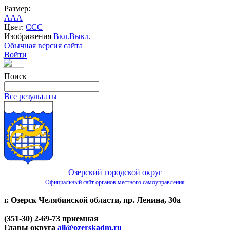
Размер:
A
A
A
Цвет:
C
C
C
Изображения
Вкл.
Выкл.
Обычная версия сайта
Войти
Поиск
Все результаты
Озерский городской округ
Официальный сайт органов местного самоуправления
г. Озерск Челябинской области, пр. Ленина, 30а
(351-30) 2-69-73 приемная
Главы округа
all@ozerskadm.ru