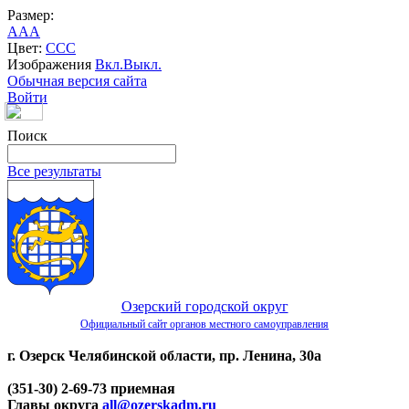
Размер:
A
A
A
Цвет:
C
C
C
Изображения
Вкл.
Выкл.
Обычная версия сайта
Войти
Поиск
Все результаты
Озерский городской округ
Официальный сайт органов местного самоуправления
г. Озерск Челябинской области, пр. Ленина, 30а
(351-30) 2-69-73 приемная
Главы округа
all@ozerskadm.ru