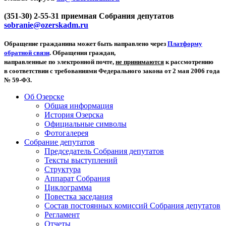
(351-30) 2-55-31 приемная Собрания депутатов
sobranie@ozerskadm.ru
Обращение гражданина может быть направлено через
Платформу
обратной связи
. Обращения граждан,
направленные по электронной почте,
не принимаются
к рассмотрению
в соответствии с требованиями Федерального закона от 2 мая 2006 года
№ 59-ФЗ.
Об Озерске
Общая информация
История Озерска
Официальные символы
Фотогалерея
Собрание депутатов
Председатель Собрания депутатов
Тексты выступлений
Структура
Аппарат Собрания
Циклограмма
Повестка заседания
Состав постоянных комиссий Собрания депутатов
Регламент
Отчеты