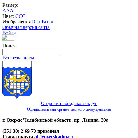
Размер:
A
A
A
Цвет:
C
C
C
Изображения
Вкл.
Выкл.
Обычная версия сайта
Войти
Поиск
Все результаты
Озерский городской округ
Официальный сайт органов местного самоуправления
г. Озерск Челябинской области, пр. Ленина, 30а
(351-30) 2-69-73 приемная
Главы округа
all@ozerskadm.ru