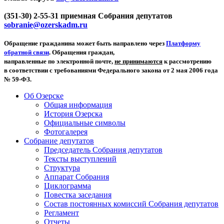
(351-30) 2-55-31 приемная Собрания депутатов
sobranie@ozerskadm.ru
Обращение гражданина может быть направлено через
Платформу
обратной связи
. Обращения граждан,
направленные по электронной почте,
не принимаются
к рассмотрению
в соответствии с требованиями Федерального закона от 2 мая 2006 года
№ 59-ФЗ.
Об Озерске
Общая информация
История Озерска
Официальные символы
Фотогалерея
Собрание депутатов
Председатель Собрания депутатов
Тексты выступлений
Структура
Аппарат Собрания
Циклограмма
Повестка заседания
Состав постоянных комиссий Собрания депутатов
Регламент
Отчеты