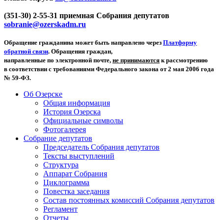
(351-30) 2-55-31 приемная Собрания депутатов
sobranie@ozerskadm.ru
Обращение гражданина может быть направлено через
Платформу
обратной связи
. Обращения граждан,
направленные по электронной почте,
не принимаются
к рассмотрению
в соответствии с требованиями Федерального закона от 2 мая 2006 года
№ 59-ФЗ.
Об Озерске
Общая информация
История Озерска
Официальные символы
Фотогалерея
Собрание депутатов
Председатель Собрания депутатов
Тексты выступлений
Структура
Аппарат Собрания
Циклограмма
Повестка заседания
Состав постоянных комиссий Собрания депутатов
Регламент
Отчеты