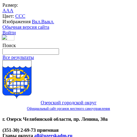
Размер:
A
A
A
Цвет:
C
C
C
Изображения
Вкл.
Выкл.
Обычная версия сайта
Войти
Поиск
Все результаты
Озерский городской округ
Официальный сайт органов местного самоуправления
г. Озерск Челябинской области, пр. Ленина, 30а
(351-30) 2-69-73 приемная
Главы округа
all@ozerskadm.ru