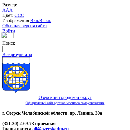
Размер:
A
A
A
Цвет:
C
C
C
Изображения
Вкл.
Выкл.
Обычная версия сайта
Войти
Поиск
Все результаты
Озерский городской округ
Официальный сайт органов местного самоуправления
г. Озерск Челябинской области, пр. Ленина, 30а
(351-30) 2-69-73 приемная
Главы округа
all@ozerskadm.ru