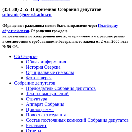
(351-30) 2-55-31 приемная Собрания депутатов
sobranie@ozerskadm.ru
Обращение гражданина может быть направлено через
Платформу
обратной связи
. Обращения граждан,
направленные по электронной почте,
не принимаются
к рассмотрению
в соответствии с требованиями Федерального закона от 2 мая 2006 года
№ 59-ФЗ.
Об Озерске
Общая информация
История Озерска
Официальные символы
Фотогалерея
Собрание депутатов
Председатель Собрания депутатов
Тексты выступлений
Структура
Аппарат Собрания
Циклограмма
Повестка заседания
Состав постоянных комиссий Собрания депутатов
Регламент
Отчеты