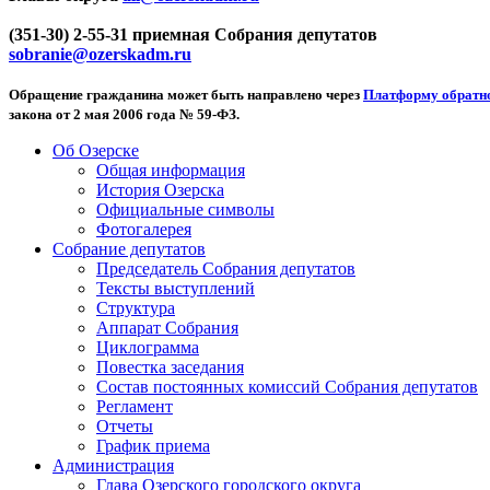
(351-30) 2-55-31 приемная Собрания депутатов
sobranie@ozerskadm.ru
Обращение гражданина может быть направлено через
Платформу обратно
закона от 2 мая 2006 года № 59-ФЗ.
Об Озерске
Общая информация
История Озерска
Официальные символы
Фотогалерея
Собрание депутатов
Председатель Собрания депутатов
Тексты выступлений
Структура
Аппарат Собрания
Циклограмма
Повестка заседания
Состав постоянных комиссий Собрания депутатов
Регламент
Отчеты
График приема
Администрация
Глава Озерского городского округа