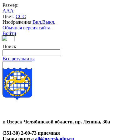
Размер:
A
A
A
Цвет:
C
C
C
Изображения
Вкл.
Выкл.
Обычная версия сайта
Войти
Поиск
Все результаты
г. Озерск Челябинской области, пр. Ленина, 30а
(351-30) 2-69-73 приемная
Главы округа
all@ozerskadm.ru