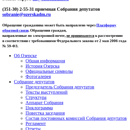
(351-30) 2-55-31 приемная Собрания депутатов
sobranie@ozerskadm.ru
Обращение гражданина может быть направлено через
Платформу
обратной связи
. Обращения граждан,
направленные по электронной почте,
не принимаются
к рассмотрению
в соответствии с требованиями Федерального закона от 2 мая 2006 года
№ 59-ФЗ.
Об Озерске
Общая информация
История Озерска
Официальные символы
Фотогалерея
Собрание депутатов
Председатель Собрания депутатов
Тексты выступлений
Структура
Аппарат Собрания
Циклограмма
Повестка заседания
Состав постоянных комиссий Собрания депутатов
Регламент
Отчеты