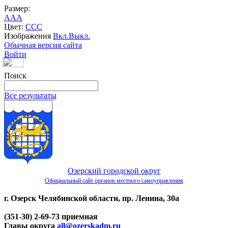
Размер:
A
A
A
Цвет:
C
C
C
Изображения
Вкл.
Выкл.
Обычная версия сайта
Войти
Поиск
Все результаты
Озерский городской округ
Официальный сайт органов местного самоуправления
г. Озерск Челябинской области, пр. Ленина, 30а
(351-30) 2-69-73 приемная
Главы округа
all@ozerskadm.ru