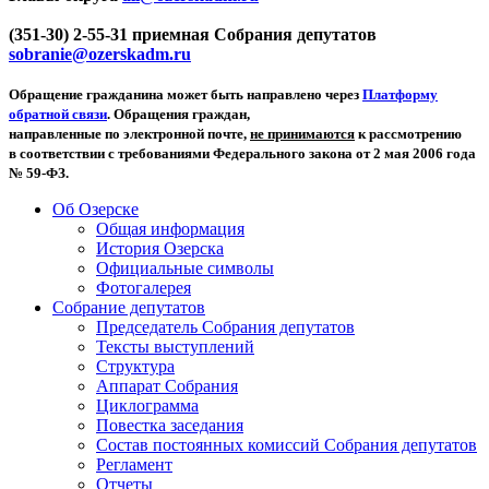
(351-30) 2-55-31 приемная Собрания депутатов
sobranie@ozerskadm.ru
Обращение гражданина может быть направлено через
Платформу
обратной связи
. Обращения граждан,
направленные по электронной почте,
не принимаются
к рассмотрению
в соответствии с требованиями Федерального закона от 2 мая 2006 года
№ 59-ФЗ.
Об Озерске
Общая информация
История Озерска
Официальные символы
Фотогалерея
Собрание депутатов
Председатель Собрания депутатов
Тексты выступлений
Структура
Аппарат Собрания
Циклограмма
Повестка заседания
Состав постоянных комиссий Собрания депутатов
Регламент
Отчеты