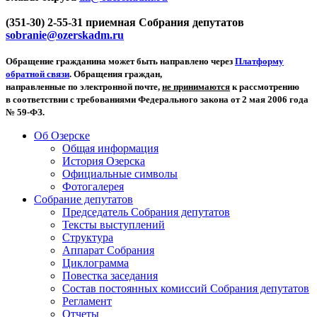
(351-30) 2-55-31 приемная Собрания депутатов
sobranie@ozerskadm.ru
Обращение гражданина может быть направлено через
Платформу
обратной связи
. Обращения граждан,
направленные по электронной почте,
не принимаются
к рассмотрению
в соответствии с требованиями Федерального закона от 2 мая 2006 года
№ 59-ФЗ.
Об Озерске
Общая информация
История Озерска
Официальные символы
Фотогалерея
Собрание депутатов
Председатель Собрания депутатов
Тексты выступлений
Структура
Аппарат Собрания
Циклограмма
Повестка заседания
Состав постоянных комиссий Собрания депутатов
Регламент
Отчеты