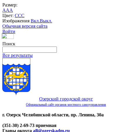
Размер:
A
A
A
Цвет:
C
C
C
Изображения
Вкл.
Выкл.
Обычная версия сайта
Войти
Поиск
Все результаты
Озерский городской округ
Официальный сайт органов местного самоуправления
г. Озерск Челябинской области, пр. Ленина, 30а
(351-30) 2-69-73 приемная
Главы округа
all@ozerskadm.ru