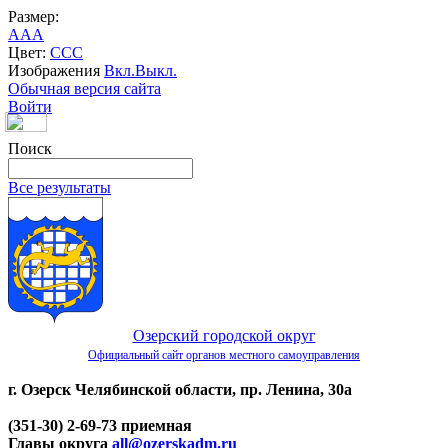
Размер:
A
A
A
Цвет:
C
C
C
Изображения
Вкл.
Выкл.
Обычная версия сайта
Войти
Поиск
Все результаты
Озерский городской округ
Официальный сайт органов местного самоуправления
г. Озерск Челябинской области, пр. Ленина, 30а
(351-30) 2-69-73 приемная
Главы округа
all@ozerskadm.ru