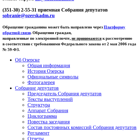
(351-30) 2-55-31 приемная Собрания депутатов
sobranie@ozerskadm.ru
Обращение гражданина может быть направлено через
Платформу
обратной связи
. Обращения граждан,
направленные по электронной почте,
не принимаются
к рассмотрению
в соответствии с требованиями Федерального закона от 2 мая 2006 года
№ 59-ФЗ.
Об Озерске
Общая информация
История Озерска
Официальные символы
Фотогалерея
Собрание депутатов
Председатель Собрания депутатов
Тексты выступлений
Структура
Аппарат Собрания
Циклограмма
Повестка заседания
Состав постоянных комиссий Собрания депутатов
Регламент
Отчеты