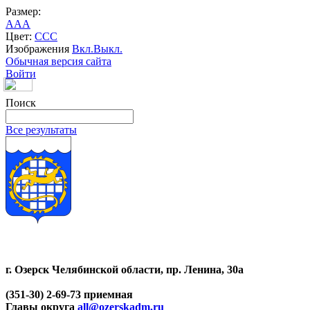
Размер:
A
A
A
Цвет:
C
C
C
Изображения
Вкл.
Выкл.
Обычная версия сайта
Войти
Поиск
Все результаты
г. Озерск Челябинской области, пр. Ленина, 30а
(351-30) 2-69-73 приемная
Главы округа
all@ozerskadm.ru