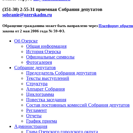
(351-30) 2-55-31 приемная Собрания депутатов
sobranie@ozerskadm.ru
Обращение гражданина может быть направлено через
Платформу обратно
закона от 2 мая 2006 года № 59-ФЗ.
Об Озерске
Общая информация
История Озерска
Официальные символы
Фотогалерея
Собрание депутатов
Председатель Собрания депутатов
Тексты выступлений
Структура
Аппарат Собрания
Циклограмма
Повестка заседания
Состав постоянных комиссий Собрания депутатов
Регламент
Отчеты
График приема
Администрация
Глава Озерского городского округа