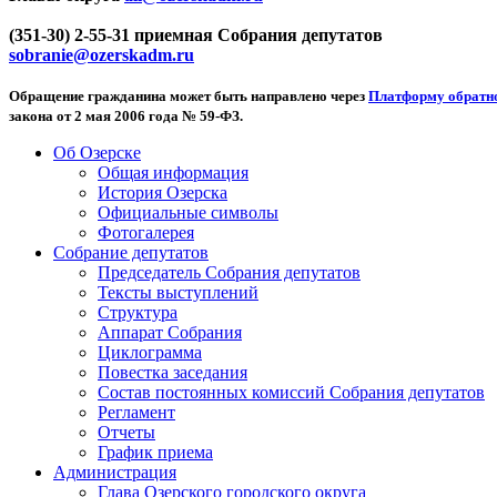
(351-30) 2-55-31 приемная Собрания депутатов
sobranie@ozerskadm.ru
Обращение гражданина может быть направлено через
Платформу обратно
закона от 2 мая 2006 года № 59-ФЗ.
Об Озерске
Общая информация
История Озерска
Официальные символы
Фотогалерея
Собрание депутатов
Председатель Собрания депутатов
Тексты выступлений
Структура
Аппарат Собрания
Циклограмма
Повестка заседания
Состав постоянных комиссий Собрания депутатов
Регламент
Отчеты
График приема
Администрация
Глава Озерского городского округа