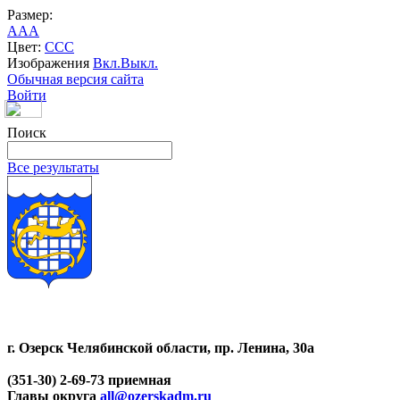
Размер:
A
A
A
Цвет:
C
C
C
Изображения
Вкл.
Выкл.
Обычная версия сайта
Войти
Поиск
Все результаты
г. Озерск Челябинской области, пр. Ленина, 30а
(351-30) 2-69-73 приемная
Главы округа
all@ozerskadm.ru