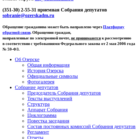
(351-30) 2-55-31 приемная Собрания депутатов
sobranie@ozerskadm.ru
Обращение гражданина может быть направлено через
Платформу
обратной связи
. Обращения граждан,
направленные по электронной почте,
не принимаются
к рассмотрению
в соответствии с требованиями Федерального закона от 2 мая 2006 года
№ 59-ФЗ.
Об Озерске
Общая информация
История Озерска
Официальные символы
Фотогалерея
Собрание депутатов
Председатель Собрания депутатов
Тексты выступлений
Структура
Аппарат Собрания
Циклограмма
Повестка заседания
Состав постоянных комиссий Собрания депутатов
Регламент
Отчеты