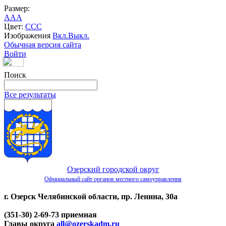
Размер:
A
A
A
Цвет:
C
C
C
Изображения
Вкл.
Выкл.
Обычная версия сайта
Войти
Поиск
Все результаты
Озерский городской округ
Официальный сайт органов местного самоуправления
г. Озерск Челябинской области, пр. Ленина, 30а
(351-30) 2-69-73 приемная
Главы округа
all@ozerskadm.ru