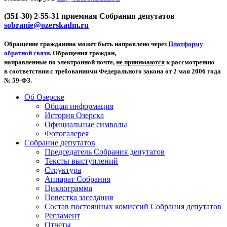
(351-30) 2-55-31 приемная Собрания депутатов
sobranie@ozerskadm.ru
Обращение гражданина может быть направлено через
Платформу
обратной связи
. Обращения граждан,
направленные по электронной почте,
не принимаются
к рассмотрению
в соответствии с требованиями Федерального закона от 2 мая 2006 года
№ 59-ФЗ.
Об Озерске
Общая информация
История Озерска
Официальные символы
Фотогалерея
Собрание депутатов
Председатель Собрания депутатов
Тексты выступлений
Структура
Аппарат Собрания
Циклограмма
Повестка заседания
Состав постоянных комиссий Собрания депутатов
Регламент
Отчеты