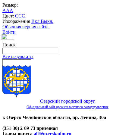
Размер:
A
A
A
Цвет:
C
C
C
Изображения
Вкл.
Выкл.
Обычная версия сайта
Войти
Поиск
Все результаты
Озерский городской округ
Официальный сайт органов местного самоуправления
г. Озерск Челябинской области, пр. Ленина, 30а
(351-30) 2-69-73 приемная
Главы округа
all@ozerskadm.ru