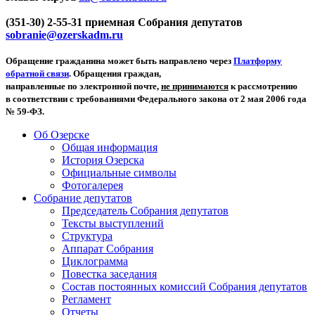
(351-30) 2-55-31 приемная Собрания депутатов
sobranie@ozerskadm.ru
Обращение гражданина может быть направлено через
Платформу
обратной связи
. Обращения граждан,
направленные по электронной почте,
не принимаются
к рассмотрению
в соответствии с требованиями Федерального закона от 2 мая 2006 года
№ 59-ФЗ.
Об Озерске
Общая информация
История Озерска
Официальные символы
Фотогалерея
Собрание депутатов
Председатель Собрания депутатов
Тексты выступлений
Структура
Аппарат Собрания
Циклограмма
Повестка заседания
Состав постоянных комиссий Собрания депутатов
Регламент
Отчеты