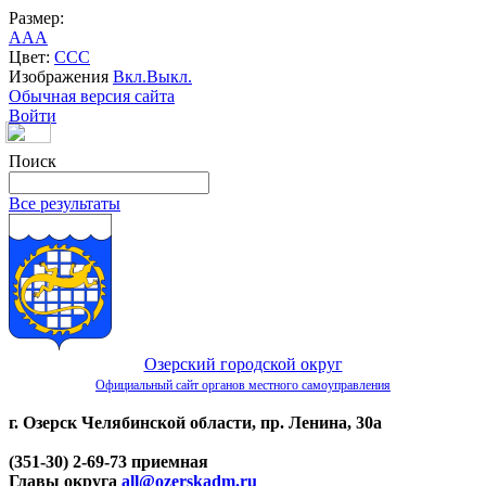
Размер:
A
A
A
Цвет:
C
C
C
Изображения
Вкл.
Выкл.
Обычная версия сайта
Войти
Поиск
Все результаты
Озерский городской округ
Официальный сайт органов местного самоуправления
г. Озерск Челябинской области, пр. Ленина, 30а
(351-30) 2-69-73 приемная
Главы округа
all@ozerskadm.ru