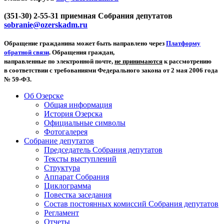
(351-30) 2-55-31 приемная Собрания депутатов
sobranie@ozerskadm.ru
Обращение гражданина может быть направлено через
Платформу
обратной связи
. Обращения граждан,
направленные по электронной почте,
не принимаются
к рассмотрению
в соответствии с требованиями Федерального закона от 2 мая 2006 года
№ 59-ФЗ.
Об Озерске
Общая информация
История Озерска
Официальные символы
Фотогалерея
Собрание депутатов
Председатель Собрания депутатов
Тексты выступлений
Структура
Аппарат Собрания
Циклограмма
Повестка заседания
Состав постоянных комиссий Собрания депутатов
Регламент
Отчеты