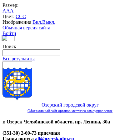
Размер:
A
A
A
Цвет:
C
C
C
Изображения
Вкл.
Выкл.
Обычная версия сайта
Войти
Поиск
Все результаты
Озерский городской округ
Официальный сайт органов местного самоуправления
г. Озерск Челябинской области, пр. Ленина, 30а
(351-30) 2-69-73 приемная
Главы округа
all@ozerskadm.ru