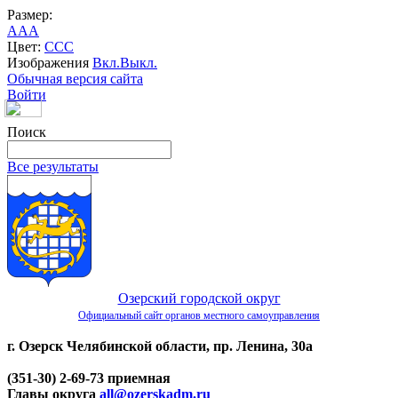
Размер:
A
A
A
Цвет:
C
C
C
Изображения
Вкл.
Выкл.
Обычная версия сайта
Войти
Поиск
Все результаты
Озерский городской округ
Официальный сайт органов местного самоуправления
г. Озерск Челябинской области, пр. Ленина, 30а
(351-30) 2-69-73 приемная
Главы округа
all@ozerskadm.ru