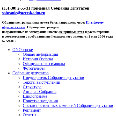
(351-30) 2-55-31 приемная Собрания депутатов
sobranie@ozerskadm.ru
Обращение гражданина может быть направлено через
Платформу
обратной связи
. Обращения граждан,
направленные по электронной почте,
не принимаются
к рассмотрению
в соответствии с требованиями Федерального закона от 2 мая 2006 года
№ 59-ФЗ.
Об Озерске
Общая информация
История Озерска
Официальные символы
Фотогалерея
Собрание депутатов
Председатель Собрания депутатов
Тексты выступлений
Структура
Аппарат Собрания
Циклограмма
Повестка заседания
Состав постоянных комиссий Собрания депутатов
Регламент
Отчеты