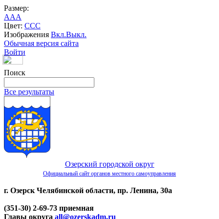
Размер:
A
A
A
Цвет:
C
C
C
Изображения
Вкл.
Выкл.
Обычная версия сайта
Войти
Поиск
Все результаты
Озерский городской округ
Официальный сайт органов местного самоуправления
г. Озерск Челябинской области, пр. Ленина, 30а
(351-30) 2-69-73 приемная
Главы округа
all@ozerskadm.ru