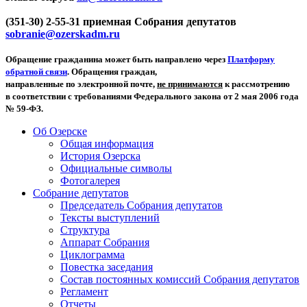
(351-30) 2-55-31 приемная Собрания депутатов
sobranie@ozerskadm.ru
Обращение гражданина может быть направлено через
Платформу
обратной связи
. Обращения граждан,
направленные по электронной почте,
не принимаются
к рассмотрению
в соответствии с требованиями Федерального закона от 2 мая 2006 года
№ 59-ФЗ.
Об Озерске
Общая информация
История Озерска
Официальные символы
Фотогалерея
Собрание депутатов
Председатель Собрания депутатов
Тексты выступлений
Структура
Аппарат Собрания
Циклограмма
Повестка заседания
Состав постоянных комиссий Собрания депутатов
Регламент
Отчеты