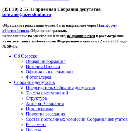
(351-30) 2-55-31 приемная Собрания депутатов
sobranie@ozerskadm.ru
Обращение гражданина может быть направлено через
Платформу
обратной связи
. Обращения граждан,
направленные по электронной почте,
не принимаются
к рассмотрению
в соответствии с требованиями Федерального закона от 2 мая 2006 года
№ 59-ФЗ.
Об Озерске
Общая информация
История Озерска
Официальные символы
Фотогалерея
Собрание депутатов
Председатель Собрания депутатов
Тексты выступлений
Структура
Аппарат Собрания
Циклограмма
Повестка заседания
Состав постоянных комиссий Собрания депутатов
Регламент
Отчеты