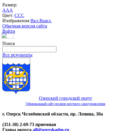
Размер:
A
A
A
Цвет:
C
C
C
Изображения
Вкл.
Выкл.
Обычная версия сайта
Войти
Поиск
Все результаты
Озерский городской округ
Официальный сайт органов местного самоуправления
г. Озерск Челябинской области, пр. Ленина, 30а
(351-30) 2-69-73 приемная
Главы округа
all@ozerskadm.ru