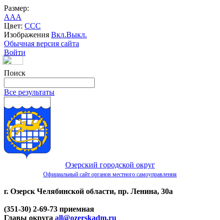
Размер:
A
A
A
Цвет:
C
C
C
Изображения
Вкл.
Выкл.
Обычная версия сайта
Войти
Поиск
Все результаты
Озерский городской округ
Официальный сайт органов местного самоуправления
г. Озерск Челябинской области, пр. Ленина, 30а
(351-30) 2-69-73 приемная
Главы округа
all@ozerskadm.ru