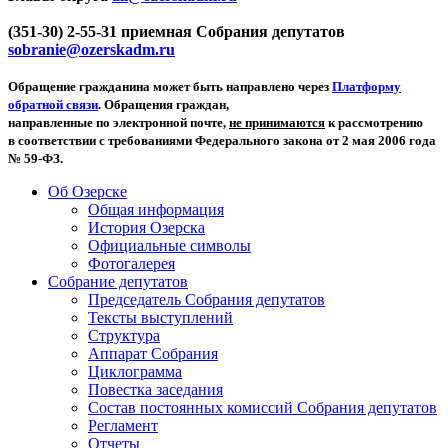
(351-30) 2-55-31 приемная Собрания депутатов
sobranie@ozerskadm.ru
Обращение гражданина может быть направлено через
Платформу
обратной связи
. Обращения граждан,
направленные по электронной почте,
не принимаются
к рассмотрению
в соответствии с требованиями Федерального закона от 2 мая 2006 года
№ 59-ФЗ.
Об Озерске
Общая информация
История Озерска
Официальные символы
Фотогалерея
Собрание депутатов
Председатель Собрания депутатов
Тексты выступлений
Структура
Аппарат Собрания
Циклограмма
Повестка заседания
Состав постоянных комиссий Собрания депутатов
Регламент
Отчеты