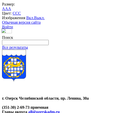
Размер:
A
A
A
Цвет:
C
C
C
Изображения
Вкл.
Выкл.
Обычная версия сайта
Войти
Поиск
Все результаты
г. Озерск Челябинской области, пр. Ленина, 30а
(351-30) 2-69-73 приемная
Главы округа
all@ozerskadm.ru