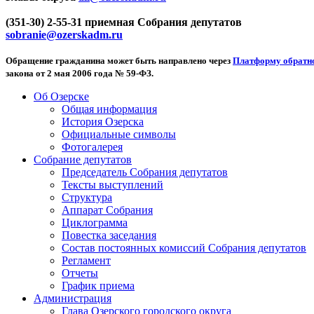
(351-30) 2-55-31 приемная Собрания депутатов
sobranie@ozerskadm.ru
Обращение гражданина может быть направлено через
Платформу обратно
закона от 2 мая 2006 года № 59-ФЗ.
Об Озерске
Общая информация
История Озерска
Официальные символы
Фотогалерея
Собрание депутатов
Председатель Собрания депутатов
Тексты выступлений
Структура
Аппарат Собрания
Циклограмма
Повестка заседания
Состав постоянных комиссий Собрания депутатов
Регламент
Отчеты
График приема
Администрация
Глава Озерского городского округа