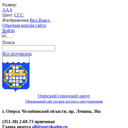
Размер:
A
A
A
Цвет:
C
C
C
Изображения
Вкл.
Выкл.
Обычная версия сайта
Войти
Поиск
Все результаты
Озерский городской округ
Официальный сайт органов местного самоуправления
г. Озерск Челябинской области, пр. Ленина, 30а
(351-30) 2-69-73 приемная
Главы округа
all@ozerskadm.ru