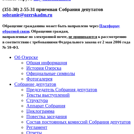
(351-30) 2-55-31 приемная Собрания депутатов
sobranie@ozerskadm.ru
Обращение гражданина может быть направлено через
Платформу
обратной связи
. Обращения граждан,
направленные по электронной почте,
не принимаются
к рассмотрению
в соответствии с требованиями Федерального закона от 2 мая 2006 года
№ 59-ФЗ.
Об Озерске
Общая информация
История Озерска
Официальные символы
Фотогалерея
Собрание депутатов
Председатель Собрания депутатов
Тексты выступлений
Структура
Аппарат Собрания
Циклограмма
Повестка заседания
Состав постоянных комиссий Собрания депутатов
Регламент
Отчеты