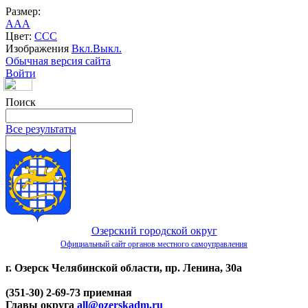
Размер:
A
A
A
Цвет:
C
C
C
Изображения
Вкл.
Выкл.
Обычная версия сайта
Войти
Поиск
Все результаты
Озерский городской округ
Официальный сайт органов местного самоуправления
г. Озерск Челябинской области, пр. Ленина, 30а
(351-30) 2-69-73 приемная
Главы округа
all@ozerskadm.ru