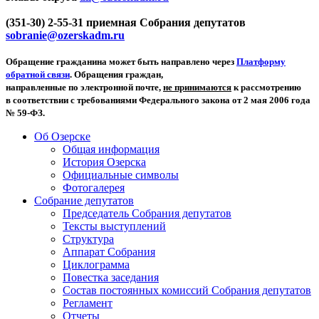
(351-30) 2-55-31 приемная Собрания депутатов
sobranie@ozerskadm.ru
Обращение гражданина может быть направлено через
Платформу
обратной связи
. Обращения граждан,
направленные по электронной почте,
не принимаются
к рассмотрению
в соответствии с требованиями Федерального закона от 2 мая 2006 года
№ 59-ФЗ.
Об Озерске
Общая информация
История Озерска
Официальные символы
Фотогалерея
Собрание депутатов
Председатель Собрания депутатов
Тексты выступлений
Структура
Аппарат Собрания
Циклограмма
Повестка заседания
Состав постоянных комиссий Собрания депутатов
Регламент
Отчеты