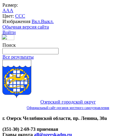
Размер:
A
A
A
Цвет:
C
C
C
Изображения
Вкл.
Выкл.
Обычная версия сайта
Войти
Поиск
Все результаты
Озерский городской округ
Официальный сайт органов местного самоуправления
г. Озерск Челябинской области, пр. Ленина, 30а
(351-30) 2-69-73 приемная
Главы округа
all@ozerskadm.ru