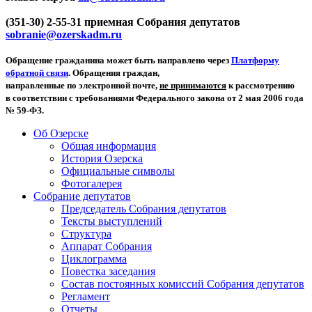
(351-30) 2-55-31 приемная Собрания депутатов
sobranie@ozerskadm.ru
Обращение гражданина может быть направлено через
Платформу
обратной связи
. Обращения граждан,
направленные по электронной почте,
не принимаются
к рассмотрению
в соответствии с требованиями Федерального закона от 2 мая 2006 года
№ 59-ФЗ.
Об Озерске
Общая информация
История Озерска
Официальные символы
Фотогалерея
Собрание депутатов
Председатель Собрания депутатов
Тексты выступлений
Структура
Аппарат Собрания
Циклограмма
Повестка заседания
Состав постоянных комиссий Собрания депутатов
Регламент
Отчеты