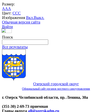
Размер:
A
A
A
Цвет:
C
C
C
Изображения
Вкл.
Выкл.
Обычная версия сайта
Войти
Поиск
Все результаты
Озерский городской округ
Официальный сайт органов местного самоуправления
г. Озерск Челябинской области, пр. Ленина, 30а
(351-30) 2-69-73 приемная
Главы округа
all@ozerskadm.ru