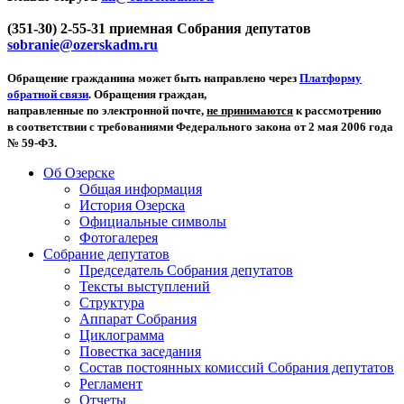
(351-30) 2-55-31 приемная Собрания депутатов
sobranie@ozerskadm.ru
Обращение гражданина может быть направлено через
Платформу
обратной связи
. Обращения граждан,
направленные по электронной почте,
не принимаются
к рассмотрению
в соответствии с требованиями Федерального закона от 2 мая 2006 года
№ 59-ФЗ.
Об Озерске
Общая информация
История Озерска
Официальные символы
Фотогалерея
Собрание депутатов
Председатель Собрания депутатов
Тексты выступлений
Структура
Аппарат Собрания
Циклограмма
Повестка заседания
Состав постоянных комиссий Собрания депутатов
Регламент
Отчеты