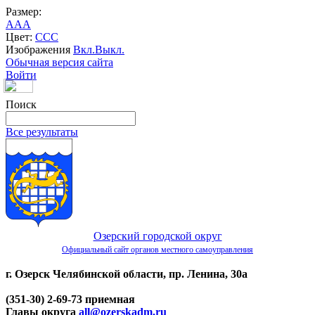
Размер:
A
A
A
Цвет:
C
C
C
Изображения
Вкл.
Выкл.
Обычная версия сайта
Войти
Поиск
Все результаты
Озерский городской округ
Официальный сайт органов местного самоуправления
г. Озерск Челябинской области, пр. Ленина, 30а
(351-30) 2-69-73 приемная
Главы округа
all@ozerskadm.ru