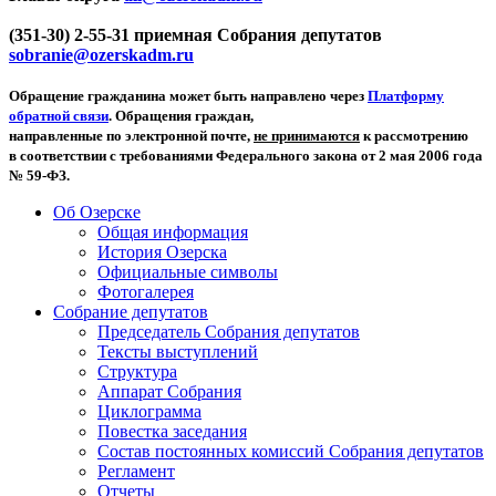
(351-30) 2-55-31 приемная Собрания депутатов
sobranie@ozerskadm.ru
Обращение гражданина может быть направлено через
Платформу
обратной связи
. Обращения граждан,
направленные по электронной почте,
не принимаются
к рассмотрению
в соответствии с требованиями Федерального закона от 2 мая 2006 года
№ 59-ФЗ.
Об Озерске
Общая информация
История Озерска
Официальные символы
Фотогалерея
Собрание депутатов
Председатель Собрания депутатов
Тексты выступлений
Структура
Аппарат Собрания
Циклограмма
Повестка заседания
Состав постоянных комиссий Собрания депутатов
Регламент
Отчеты