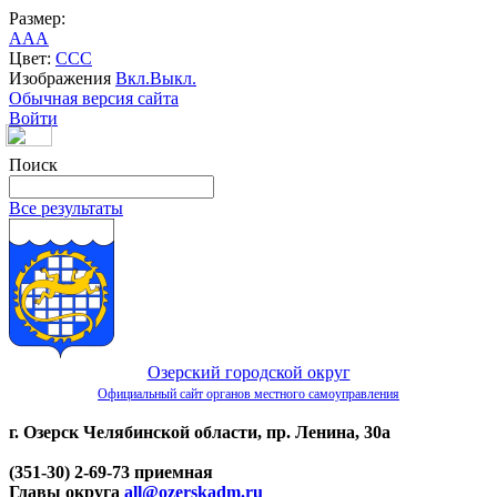
Размер:
A
A
A
Цвет:
C
C
C
Изображения
Вкл.
Выкл.
Обычная версия сайта
Войти
Поиск
Все результаты
Озерский городской округ
Официальный сайт органов местного самоуправления
г. Озерск Челябинской области, пр. Ленина, 30а
(351-30) 2-69-73 приемная
Главы округа
all@ozerskadm.ru