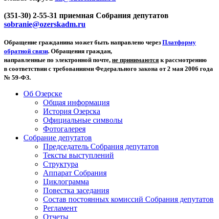
(351-30) 2-55-31 приемная Собрания депутатов
sobranie@ozerskadm.ru
Обращение гражданина может быть направлено через
Платформу
обратной связи
. Обращения граждан,
направленные по электронной почте,
не принимаются
к рассмотрению
в соответствии с требованиями Федерального закона от 2 мая 2006 года
№ 59-ФЗ.
Об Озерске
Общая информация
История Озерска
Официальные символы
Фотогалерея
Собрание депутатов
Председатель Собрания депутатов
Тексты выступлений
Структура
Аппарат Собрания
Циклограмма
Повестка заседания
Состав постоянных комиссий Собрания депутатов
Регламент
Отчеты