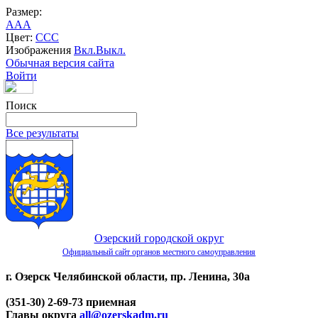
Размер:
A
A
A
Цвет:
C
C
C
Изображения
Вкл.
Выкл.
Обычная версия сайта
Войти
Поиск
Все результаты
Озерский городской округ
Официальный сайт органов местного самоуправления
г. Озерск Челябинской области, пр. Ленина, 30а
(351-30) 2-69-73 приемная
Главы округа
all@ozerskadm.ru