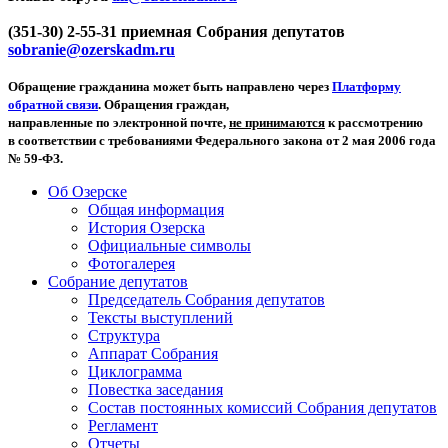
(351-30) 2-55-31 приемная Собрания депутатов
sobranie@ozerskadm.ru
Обращение гражданина может быть направлено через
Платформу
обратной связи
. Обращения граждан,
направленные по электронной почте,
не принимаются
к рассмотрению
в соответствии с требованиями Федерального закона от 2 мая 2006 года
№ 59-ФЗ.
Об Озерске
Общая информация
История Озерска
Официальные символы
Фотогалерея
Собрание депутатов
Председатель Собрания депутатов
Тексты выступлений
Структура
Аппарат Собрания
Циклограмма
Повестка заседания
Состав постоянных комиссий Собрания депутатов
Регламент
Отчеты