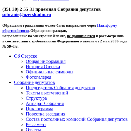
(351-30) 2-55-31 приемная Собрания депутатов
sobranie@ozerskadm.ru
Обращение гражданина может быть направлено через
Платформу
обратной связи
. Обращения граждан,
направленные по электронной почте,
не принимаются
к рассмотрению
в соответствии с требованиями Федерального закона от 2 мая 2006 года
№ 59-ФЗ.
Об Озерске
Общая информация
История Озерска
Официальные символы
Фотогалерея
Собрание депутатов
Председатель Собрания депутатов
Тексты выступлений
Структура
Аппарат Собрания
Циклограмма
Повестка заседания
Состав постоянных комиссий Собрания депутатов
Регламент
Отчеты