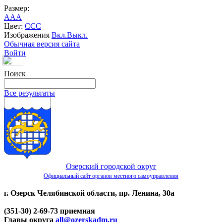
Размер:
A
A
A
Цвет:
C
C
C
Изображения
Вкл.
Выкл.
Обычная версия сайта
Войти
Поиск
Все результаты
Озерский городской округ
Официальный сайт органов местного самоуправления
г. Озерск Челябинской области, пр. Ленина, 30а
(351-30) 2-69-73 приемная
Главы округа
all@ozerskadm.ru