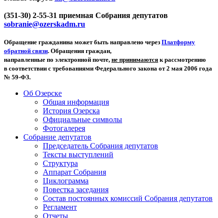
(351-30) 2-55-31 приемная Собрания депутатов
sobranie@ozerskadm.ru
Обращение гражданина может быть направлено через
Платформу
обратной связи
. Обращения граждан,
направленные по электронной почте,
не принимаются
к рассмотрению
в соответствии с требованиями Федерального закона от 2 мая 2006 года
№ 59-ФЗ.
Об Озерске
Общая информация
История Озерска
Официальные символы
Фотогалерея
Собрание депутатов
Председатель Собрания депутатов
Тексты выступлений
Структура
Аппарат Собрания
Циклограмма
Повестка заседания
Состав постоянных комиссий Собрания депутатов
Регламент
Отчеты